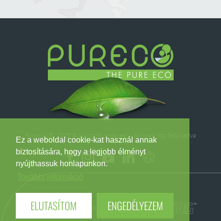
Pureco Kft. 2020 © All rights reserved – Minden jog fenntartva
Ez a weboldal cookie-kat használ annak
biztosítására, hogy a legjobb élményt
nyújthassuk honlapunkon.
További információ
ELUTASÍTOM
ENGEDÉLYEZEM
Webdesign
Web development