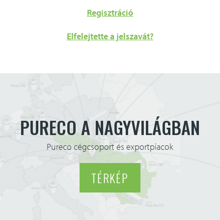
méretező alkalmazás
referenciák
Regisztráció
Elfelejtette a jelszavát?
letöltések
kapcsolat
english
PURECO A NAGYVILÁGBAN
Pureco cégcsoport és exportpiacok
TÉRKÉP