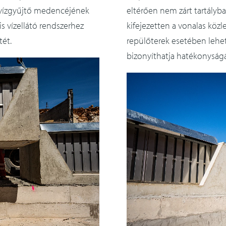
ó vízgyűjtő medencéjének
eltérően nem zárt tartályba
is vízellátó rendszerhez
kifejezetten a vonalas közl
tét.
repülőterek esetében lehet 
bizonyíthatja hatékonyságá