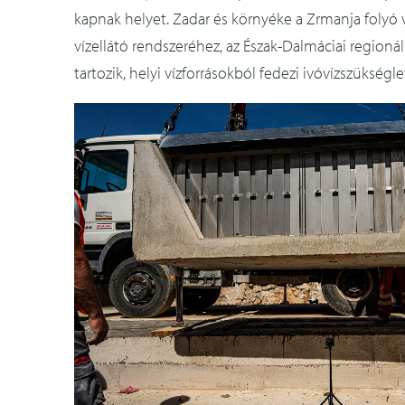
kapnak helyet. Zadar és környéke a Zrmanja foly
vízellátó rendszeréhez, az Észak-Dalmáciai regionál
tartozik, helyi vízforrásokból fedezi ivóvízszükségle