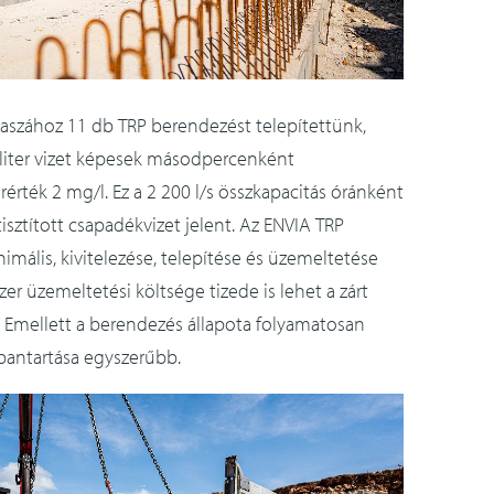
akaszához 11 db TRP berendezést telepítettünk,
liter vizet képesek másodpercenként
tárérték 2 mg/l. Ez a 2 200 l/s összkapacitás óránként
tisztított csapadékvizet jelent. Az ENVIA TRP
mális, kivitelezése, telepítése és üzemeltetése
er üzemeltetési költsége tizede is lehet a zárt
. Emellett a berendezés állapota folyamatosan
rbantartása egyszerűbb.