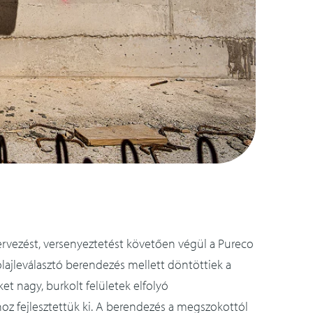
tervezést, versenyeztetést követően végül a Pureco
 olajleválasztó berendezés mellett döntöttiek a
t nagy, burkolt felületek elfolyó
hoz fejlesztettük ki. A berendezés a megszokottól