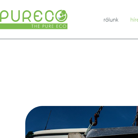
rólunk
hír
esg
karrier