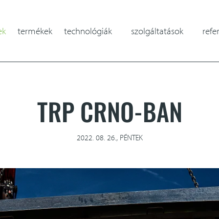
ek
termékek
technológiák
szolgáltatások
refe
méretező alkalmazás
TRP CRNO-BAN
2022. 08. 26., PÉNTEK