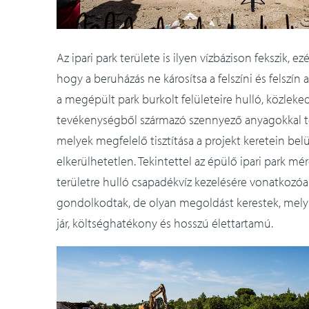
Az ipari park területe is ilyen vízbázison fekszik, e
hogy a beruházás ne károsítsa a felszíni és felszín a
a megépült park burkolt felületeire hulló, közleked
tevékenységből származó szennyező anyagokkal ter
melyek megfelelő tisztítása a projekt keretein belü
elkerülhetetlen. Tekintettel az épülő ipari park mér
területre hulló csapadékvíz kezelésére vonatkozó
gondolkodtak, de olyan megoldást kerestek, mel
jár, költséghatékony és hosszú élettartamú.