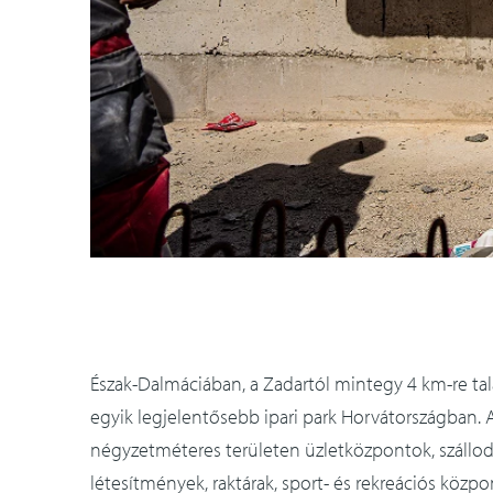
Észak-Dalmáciában, a Zadartól mintegy 4 km-re ta
egyik legjelentősebb ipari park Horvátországban. 
négyzetméteres területen üzletközpontok, szállodá
létesítmények, raktárak, sport- és rekreációs közpo