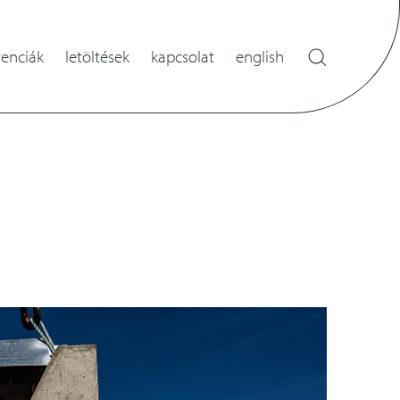
renciák
letöltések
kapcsolat
english