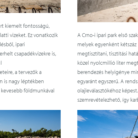
zért kiemelt fontosságú,
latti vizeket. Ez vonatkozik
A Crno-i ipari park első sz
ésből, ipari
melyek egyenként kétszáz 
helt csapadékvizekre is,
megtisztítani, tisztítási ha
l
közel nyolcmillió liter meg
eteire, a tervezők a
berendezés helyigénye mini
an is nagy léptékben
egyaránt egyszerű. A rendsz
y kevesebb földmunkával
olajleválasztókéhoz képest
szemrevételezhető, így ka