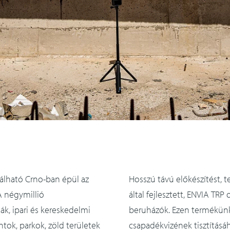
lálható Crno-ban épül az
Hosszú távú előkészítést, 
A négymillió
által fejlesztett, ENVIA TRP
k, ipari és kereskedelmi
beruházók. Ezen termékünke
ntok, parkok, zöld területek
csapadékvizének tisztításá