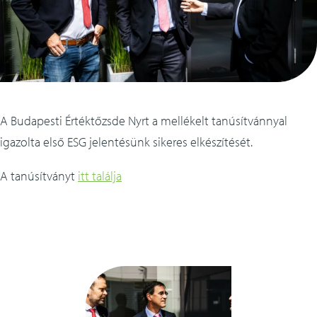
szolgáltatások
méretező alkalmazás
referenciák
letöltések
A Budapesti Értéktőzsde Nyrt a mellékelt tanúsítvánnyal
igazolta első ESG jelentésünk sikeres elkészítését.
kapcsolat
A tanúsítványt
itt találja
english