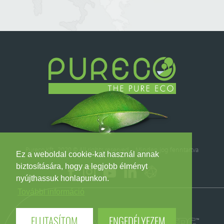
Pureco Kft. 2020 © All rights reserved – Minden jog fenntartva
Ez a weboldal cookie-kat használ annak
biztosítására, hogy a legjobb élményt
nyújthassuk honlapunkon.
További információ
ELUTASÍTOM
ENGEDÉLYEZEM
Webdesign
Web development