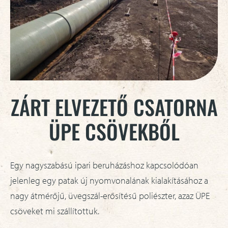
ZÁRT ELVEZETŐ CSATORNA
ÜPE CSÖVEKBŐL
Egy nagyszabású ipari beruházáshoz kapcsolódóan
jelenleg egy patak új nyomvonalának kialakításához a
nagy átmérőjű, üvegszál-erősítésű poliészter, azaz ÜPE
csöveket mi szállítottuk.