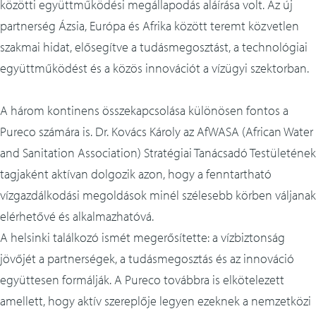
közötti együttműködési megállapodás aláírása volt. Az új
partnerség Ázsia, Európa és Afrika között teremt közvetlen
szakmai hidat, elősegítve a tudásmegosztást, a technológiai
együttműködést és a közös innovációt a vízügyi szektorban.
A három kontinens összekapcsolása különösen fontos a
Pureco számára is. Dr. Kovács Károly az AfWASA (African Water
and Sanitation Association) Stratégiai Tanácsadó Testületének
tagjaként aktívan dolgozik azon, hogy a fenntartható
vízgazdálkodási megoldások minél szélesebb körben váljanak
elérhetővé és alkalmazhatóvá.
A helsinki találkozó ismét megerősítette: a vízbiztonság
jövőjét a partnerségek, a tudásmegosztás és az innováció
együttesen formálják. A Pureco továbbra is elkötelezett
amellett, hogy aktív szereplője legyen ezeknek a nemzetközi