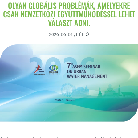
szolgáltatások
OLYAN GLOBÁLIS PROBLÉMÁK, AMELYEKRE
CSAK NEMZETKÖZI EGYÜTTMŰKÖDÉSSEL LEHET
VÁLASZT ADNI.
méretező alkalmazás
referenciák
2026. 06. 01., HÉTFŐ
letöltések
kapcsolat
english