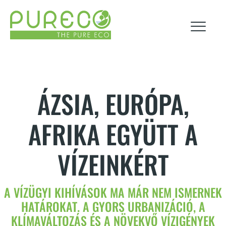
rólunk
ÁZSIA, EURÓPA,
AFRIKA EGYÜTT A
hírek
esg
VÍZEINKÉRT
termékek
karrier
A VÍZÜGYI KIHÍVÁSOK MA MÁR NEM ISMERNEK
technológiák
HATÁROKAT. A GYORS URBANIZÁCIÓ, A
KLÍMAVÁLTOZÁS ÉS A NÖVEKVŐ VÍZIGÉNYEK