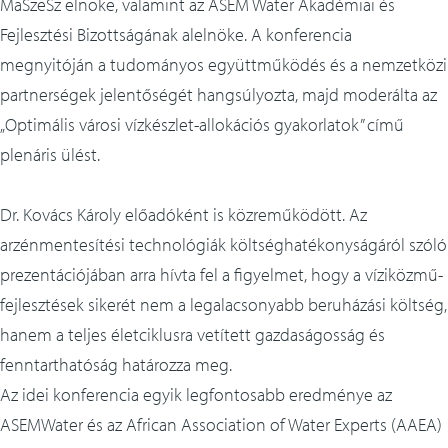
MaSzeSz elnöke, valamint az ASEM Water Akadémiai és
Fejlesztési Bizottságának alelnöke. A konferencia
megnyitóján a tudományos együttműködés és a nemzetközi
partnerségek jelentőségét hangsúlyozta, majd moderálta az
„Optimális városi vízkészlet-allokációs gyakorlatok” című
plenáris ülést.
Dr. Kovács Károly előadóként is közreműködött. Az
arzénmentesítési technológiák költséghatékonyságáról szóló
prezentációjában arra hívta fel a figyelmet, hogy a víziközmű-
fejlesztések sikerét nem a legalacsonyabb beruházási költség,
hanem a teljes életciklusra vetített gazdaságosság és
fenntarthatóság határozza meg.
Az idei konferencia egyik legfontosabb eredménye az
ASEMWater és az African Association of Water Experts (AAEA)