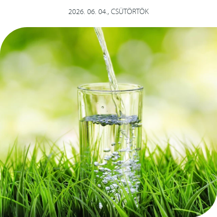
szolgáltatások
2026. 06. 04., CSÜTÖRTÖK
méretező alkalmazás
referenciák
letöltések
kapcsolat
english