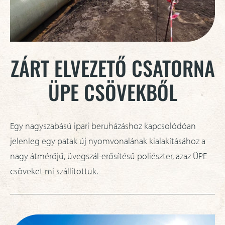
ZÁRT ELVEZETŐ CSATORNA
ÜPE CSÖVEKBŐL
Egy nagyszabású ipari beruházáshoz kapcsolódóan
jelenleg egy patak új nyomvonalának kialakításához a
nagy átmérőjű, üvegszál-erősítésű poliészter, azaz ÜPE
csöveket mi szállítottuk.