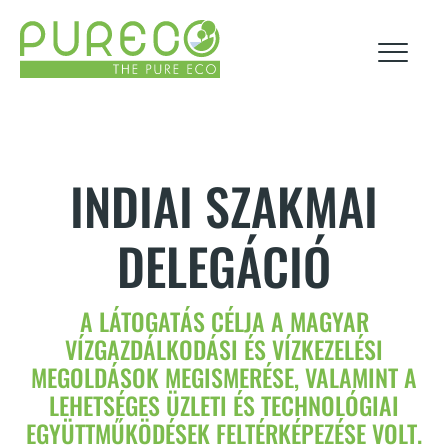
rólunk
INDIAI SZAKMAI
DELEGÁCIÓ
hírek
esg
termékek
karrier
A LÁTOGATÁS CÉLJA A MAGYAR
VÍZGAZDÁLKODÁSI ÉS VÍZKEZELÉSI
MEGOLDÁSOK MEGISMERÉSE, VALAMINT A
technológiák
LEHETSÉGES ÜZLETI ÉS TECHNOLÓGIAI
EGYÜTTMŰKÖDÉSEK FELTÉRKÉPEZÉSE VOLT.