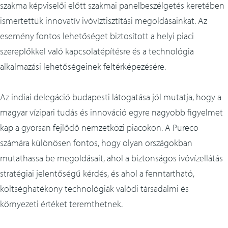
szakma képviselői előtt szakmai panelbeszélgetés keretében
ismertettük innovatív ivóvíztisztítási megoldásainkat. Az
esemény fontos lehetőséget biztosított a helyi piaci
szereplőkkel való kapcsolatépítésre és a technológia
alkalmazási lehetőségeinek feltérképezésére.
Az indiai delegáció budapesti látogatása jól mutatja, hogy a
magyar vízipari tudás és innováció egyre nagyobb figyelmet
kap a gyorsan fejlődő nemzetközi piacokon. A Pureco
számára különösen fontos, hogy olyan országokban
mutathassa be megoldásait, ahol a biztonságos ivóvízellátás
stratégiai jelentőségű kérdés, és ahol a fenntartható,
költséghatékony technológiák valódi társadalmi és
környezeti értéket teremthetnek.