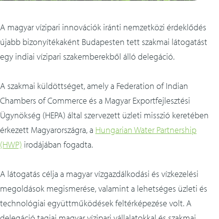
A magyar vízipari innovációk iránti nemzetközi érdeklődés
újabb bizonyítékaként Budapesten tett szakmai látogatást
egy indiai vízipari szakemberekből álló delegáció.
A szakmai küldöttséget, amely a Federation of Indian
Chambers of Commerce és a Magyar Exportfejlesztési
Ügynökség (HEPA) által szervezett üzleti misszió keretében
érkezett Magyarországra, a
Hungarian Water Partnership
(HWP)
irodájában fogadta.
A látogatás célja a magyar vízgazdálkodási és vízkezelési
megoldások megismerése, valamint a lehetséges üzleti és
technológiai együttműködések feltérképezése volt. A
delegáció tagjai magyar vízipari vállalatokkal és szakmai