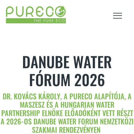
rólunk
DANUBE WATER
FÓRUM 2026
hírek
esg
termékek
karrier
DR. KOVÁCS KÁROLY, A PURECO ALAPÍTÓJA, A
MASZESZ ÉS A HUNGARIAN WATER
PARTNERSHIP ELNÖKE ELŐADÓKÉNT VETT RÉSZT
technológiák
A 2026-OS DANUBE WATER FORUM NEMZETKÖZI
SZAKMAI RENDEZVÉNYEN