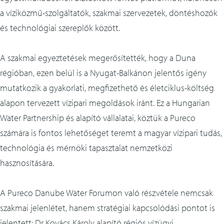
a víziközmű-szolgáltatók, szakmai szervezetek, döntéshozók
és technológiai szereplők között.
A szakmai egyeztetések megerősítették, hogy a Duna
régióban, ezen belül is a Nyugat-Balkánon jelentős igény
mutatkozik a gyakorlati, megfizethető és életciklus-költség
alapon tervezett vízipari megoldások iránt. Ez a Hungarian
Water Partnership és alapító vállalatai, köztük a Pureco
számára is fontos lehetőséget teremt a magyar vízipari tudás,
technológia és mérnöki tapasztalat nemzetközi
hasznosítására.
A Pureco Danube Water Forumon való részvétele nemcsak
szakmai jelenlétet, hanem stratégiai kapcsolódási pontot is
jelentett: Dr Kovács Károly alapító régiós vízügyi