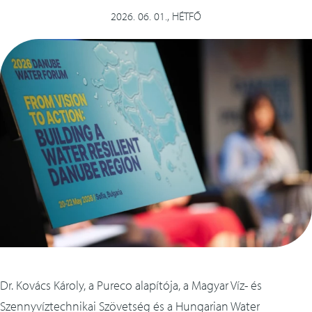
szolgáltatások
2026. 06. 01., HÉTFŐ
méretező alkalmazás
referenciák
letöltések
kapcsolat
english
Dr. Kovács Károly, a Pureco alapítója, a Magyar Víz- és
Szennyvíztechnikai Szövetség és a Hungarian Water