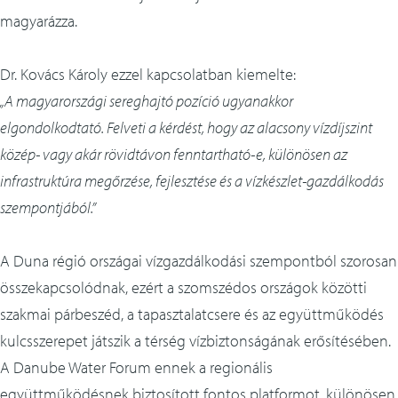
magyarázza.
Dr. Kovács Károly ezzel kapcsolatban kiemelte:
„A magyarországi sereghajtó pozíció ugyanakkor
elgondolkodtató. Felveti a kérdést, hogy az alacsony vízdíjszint
közép- vagy akár rövidtávon fenntartható-e, különösen az
infrastruktúra megőrzése, fejlesztése és a vízkészlet-gazdálkodás
szempontjából.”
A Duna régió országai vízgazdálkodási szempontból szorosan
összekapcsolódnak, ezért a szomszédos országok közötti
szakmai párbeszéd, a tapasztalatcsere és az együttműködés
kulcsszerepet játszik a térség vízbiztonságának erősítésében.
A Danube Water Forum ennek a regionális
együttműködésnek biztosított fontos platformot, különösen