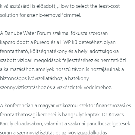
kiválasztásáról is előadott, „How to select the least-cost
solution for arsenic-removal” címmel.
A Danube Water Forum szakmai fókusza szorosan
kapcsolódott a Pureco és a HWP küldetéséhez: olyan
fenntartható, költséghatékony és a helyi adottságokra
szabott vízipari megoldások fejlesztéséhez és nemzetközi
alkalmazásához, amelyek hosszú távon is hozzájárulnak a
biztonságos ivóvízellátáshoz, a hatékony
szennyvíztisztításhoz és a vízkészletek védelméhez.
A konferencián a magyar víziközmű-szektor finanszírozási és
fenntarthatósági kérdései is hangsúlyt kaptak. Dr. Kovács
Károly előadásában, valamint a szakmai panelbeszélgetések
során a szennyvíztisztítás és az ivóvízgazdálkodás