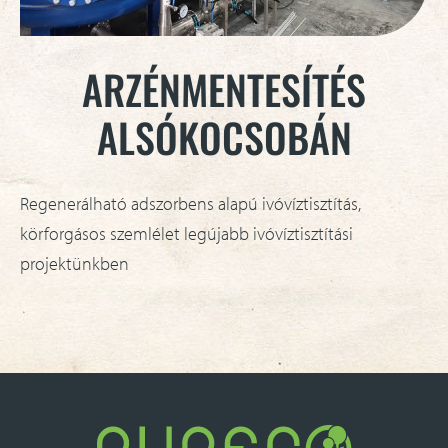
ARZÉNMENTESÍTÉS
ALSÓKOCSOBÁN
Regenerálható adszorbens alapú ivóvíztisztítás,
körforgásos szemlélet legújabb ivóvíztisztítási
projektünkben