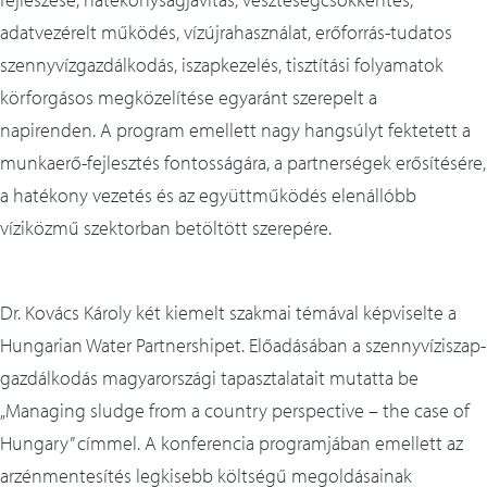
adatvezérelt működés, vízújrahasználat, erőforrás-tudatos
szennyvízgazdálkodás, iszapkezelés, tisztítási folyamatok
körforgásos megközelítése egyaránt szerepelt a
napirenden. A program emellett nagy hangsúlyt fektetett a
munkaerő-fejlesztés fontosságára, a partnerségek erősítésére,
a hatékony vezetés és az együttműködés elenállóbb
víziközmű szektorban betöltött szerepére.
Dr. Kovács Károly két kiemelt szakmai témával képviselte a
Hungarian Water Partnershipet. Előadásában a szennyvíziszap-
gazdálkodás magyarországi tapasztalatait mutatta be
„Managing sludge from a country perspective – the case of
Hungary” címmel. A konferencia programjában emellett az
arzénmentesítés legkisebb költségű megoldásainak