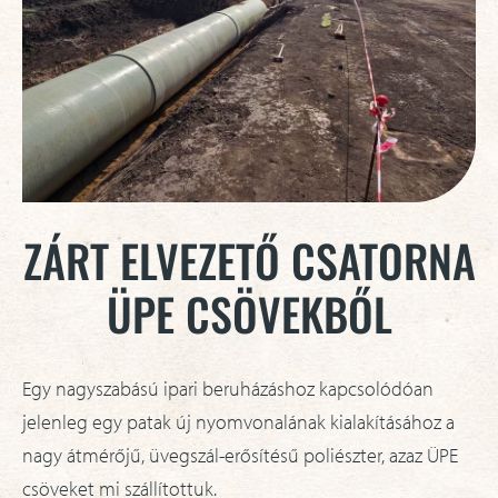
ZÁRT ELVEZETŐ CSATORNA
ÜPE CSÖVEKBŐL
Egy nagyszabású ipari beruházáshoz kapcsolódóan
jelenleg egy patak új nyomvonalának kialakításához a
nagy átmérőjű, üvegszál-erősítésű poliészter, azaz ÜPE
csöveket mi szállítottuk.