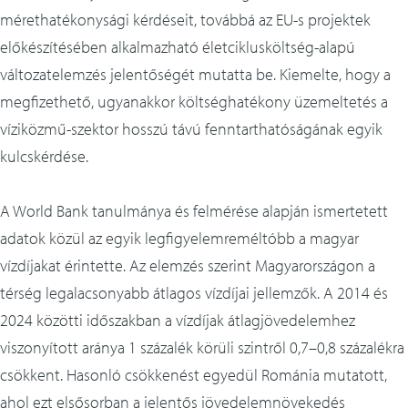
mérethatékonysági kérdéseit, továbbá az EU-s projektek
előkészítésében alkalmazható életciklusköltség-alapú
változatelemzés jelentőségét mutatta be. Kiemelte, hogy a
megfizethető, ugyanakkor költséghatékony üzemeltetés a
víziközmű-szektor hosszú távú fenntarthatóságának egyik
kulcskérdése.
A World Bank tanulmánya és felmérése alapján ismertetett
adatok közül az egyik legfigyelemreméltóbb a magyar
vízdíjakat érintette. Az elemzés szerint Magyarországon a
térség legalacsonyabb átlagos vízdíjai jellemzők. A 2014 és
2024 közötti időszakban a vízdíjak átlagjövedelemhez
viszonyított aránya 1 százalék körüli szintről 0,7–0,8 százalékra
csökkent. Hasonló csökkenést egyedül Románia mutatott,
ahol ezt elsősorban a jelentős jövedelemnövekedés