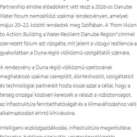
Partnership elnöke előadóként vett részt a 2026-os Danube
Water Forum nemzetközi szakmai rendezvényen, amelyet
május 20–22. között rendeztek meg Szófiában. A "From Vision
to Action: Building a Water-Resilient Danube Region” címmel
szervezett fórum azt vizsgálta, mit jelent a vízügyi reziliencia a
gyakorlatban a Duna-régió víziközmű-szolgáltatói számára.
A rendezvény a Duna régió víziközmű-szektorának
meghatározó szakmai szereplőit, döntéshozóit, szolgáltatóit
és technológiai partnereit hozta össze azzal a céllal, hogy a
térség országai közösen keressék a választ a vízbiztonságot,
az infrastruktúra fenntarthatóságát és a klímaváltozáshoz való
alkalmazkodást érintő kihívásokra.
Intelligens eszközgazdálkodás, infrastruktúra megerősítése,
fejleszése, hatékonyságjavítás, veszteségcsökkentés,